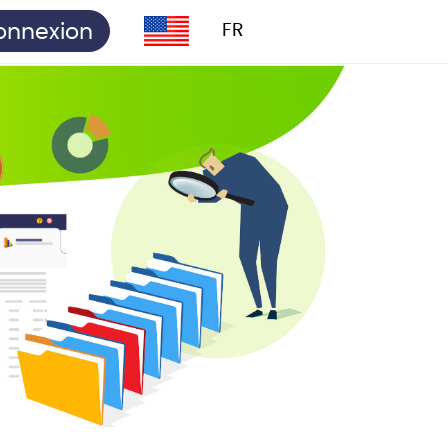
onnexion
FR