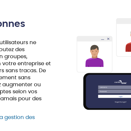
sonnes
tilisateurs ne
joutez des
n groupes,
 votre entreprise et
s sans tracas. De
nement sans
z augmenter ou
ptes selon vos
 jamais pour des
la gestion des