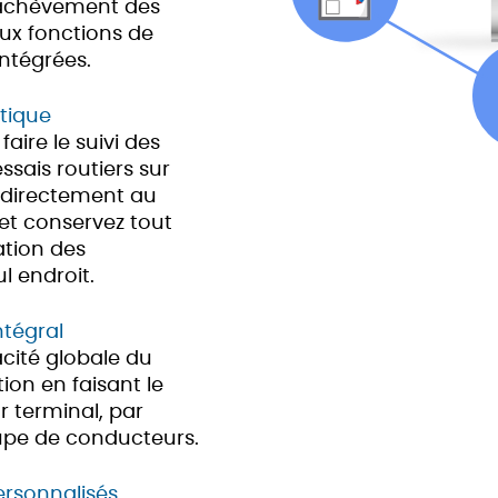
’achèvement des
ux fonctions de
ntégrées.
tique
aire le suivi des
essais routiers sur
s directement au
et conservez tout
ation des
l endroit.
tégral
cacité globale du
on en faisant le
 terminal, par
oupe de conducteurs.
ersonnalisés