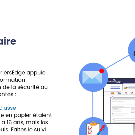
aire
rriersEdge appuie
 formation
n de la sécurité au
ntes :
classe
ce en papier étaient
 a 15 ans, mais les
s. Faites le suivi