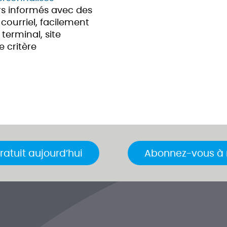
s informés avec des
courriel, facilement
 terminal, site
e critère
ratuit aujourd’hui
Abonnez-vous à n